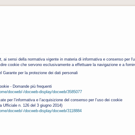
e.it, ai sensi della normativa vigente in materia di informativa e consenso per l'
 dire cookie che servono esclusivamente a effettuare la navigazione e a fornire i
l Garante per la protezione dei dati personali
cookie - Domande più frequenti
/home/docweb/-/docweb-display/docweb/3585077
cate per l’informativa e l’acquisizione del consenso per l’uso dei cookie
 Ufficiale n. 126 del 3 giugno 2014)
/home/docweb/-/docweb-display/docweb/3118884